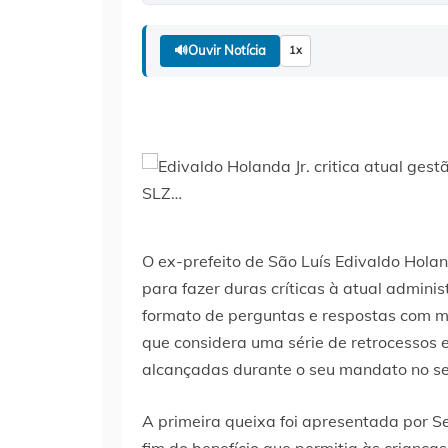
🔊
Ouvir Notícia
1x
O ex-prefeito de São Luís Edivaldo Holand
para fazer duras críticas à atual admin
formato de perguntas e respostas com mor
que considera uma série de retrocessos 
alcançadas durante o seu mandato no set
A primeira queixa foi apresentada por S
fim do benefício que permitia às crianç