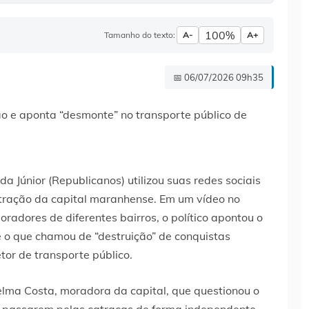
100%
Tamanho do texto:
A-
A+
📅 06/07/2026 09h35
a Júnior (Republicanos) utilizou suas redes sociais
istração da capital maranhense. Em um vídeo no
adores de diferentes bairros, o político apontou o
e o que chamou de “destruição” de conquistas
or de transporte público.
elma Costa, moradora da capital, que questionou o
as passarem pelas catracas de forma independente.