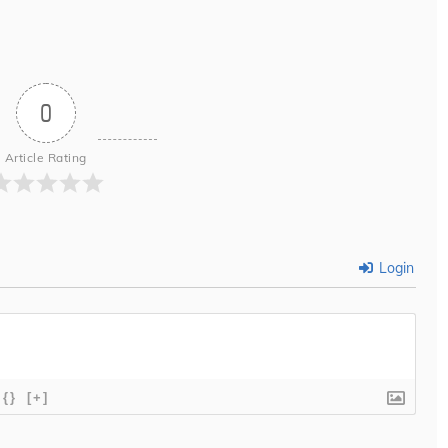
0
Article Rating
Login
{}
[+]