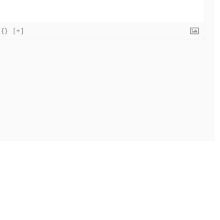
{}
[+]