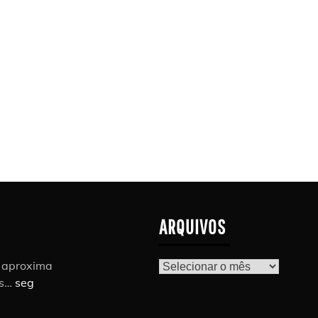
ARQUIVOS
r aproxima
Arquivos
as…
seg