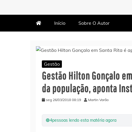
MARTIN VARÃO
BLOG DO VARÃO
Início
Sobre O Autor
Gestão
Gestão Hilton Gonçalo em
da população, aponta Inst
seg 26/03/2018 08:19
Martin Varão
🟢
4
pessoas lendo esta matéria agora