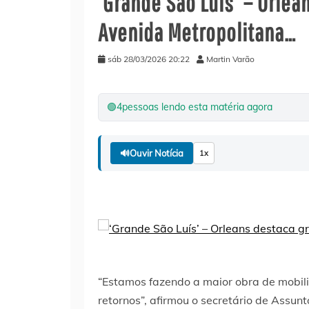
‘Grande São Luís’ – Orle
Avenida Metropolitana…
sáb 28/03/2026 20:22
Martin Varão
🟢
4
pessoas lendo esta matéria agora
🔊
Ouvir Notícia
1x
“Estamos fazendo a maior obra de mobil
retornos”, afirmou o secretário de Assun