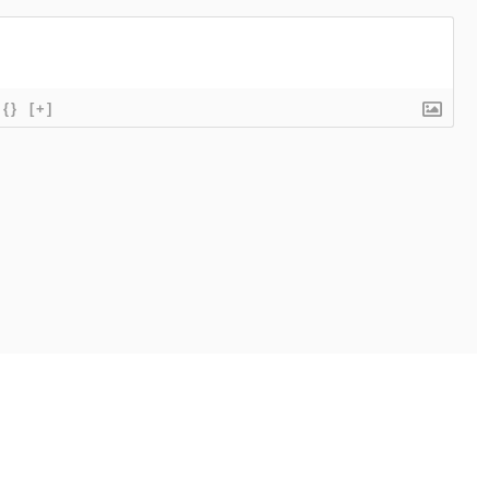
{}
[+]