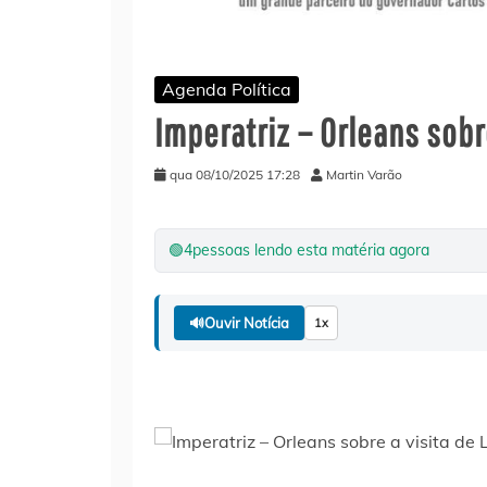
Agenda Política
Imperatriz – Orleans sobr
qua 08/10/2025 17:28
Martin Varão
🟢
4
pessoas lendo esta matéria agora
🔊
Ouvir Notícia
1x