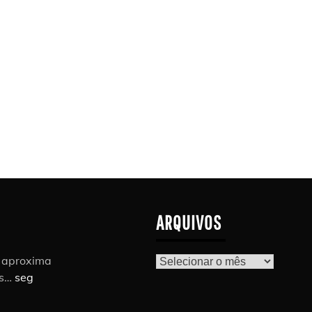
ARQUIVOS
r aproxima
Arquivos
as…
seg