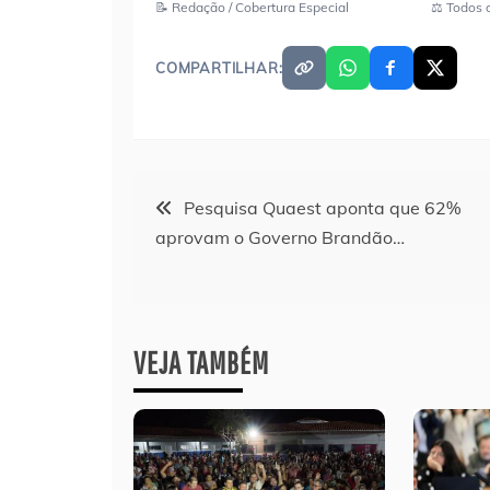
📝 Redação / Cobertura Especial
⚖️ Todos 
COMPARTILHAR:
Navegação
Pesquisa Quaest aponta que 62%
aprovam o Governo Brandão…
de
Post
VEJA TAMBÉM