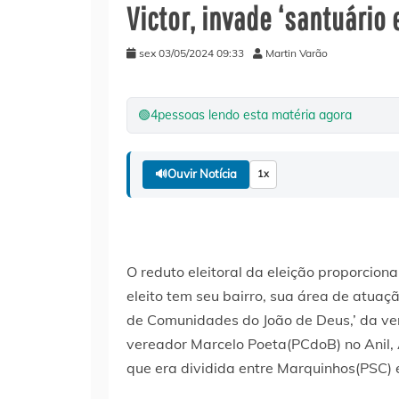
Victor, invade ‘santuário 
sex 03/05/2024 09:33
Martin Varão
🟢
4
pessoas lendo esta matéria agora
🔊
Ouvir Notícia
1x
O reduto eleitoral da eleição proporcion
eleito tem seu bairro, sua área de atua
de Comunidades do João de Deus,’ da v
vereador Marcelo Poeta(PCdoB) no Anil, 
que era dividida entre Marquinhos(PSC) e