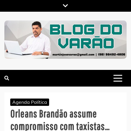
Skip
to
content
MARTIN VARÃO
BLOG DO VARÃO
Agenda Política
Orleans Brandão assume
compromisso com taxistas…