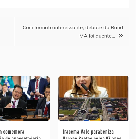
Com formato interessante, debate da Band
MA foi quente…
on comemora
Iracema Vale parabeniza
ão de aposentadoria
Urbano Santos pelos 97 anos