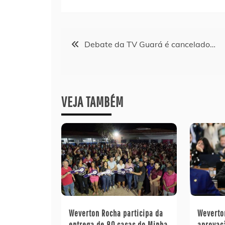
Navegação
Debate da TV Guará é cancelado…
de
Post
VEJA TAMBÉM
Weverton Rocha participa da
Wevert
entrega de 80 casas do Minha
aprovaç