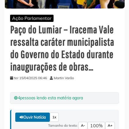
Ação Parlamentar
Paço do Lumiar – Iracema Vale
ressalta caráter municipalista
do Governo do Estado durante
inaugurações de obras…
ter 15/04/2025 06:46
Martin Varão
🟢
4
pessoas lendo esta matéria agora
🔊
Ouvir Notícia
1x
100%
Tamanho do texto:
A-
A+