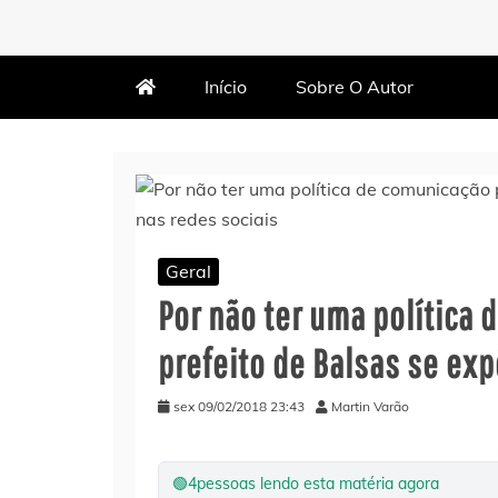
MARTIN VARÃO
BLOG DO VARÃO
Início
Sobre O Autor
Geral
Por não ter uma política 
prefeito de Balsas se exp
sex 09/02/2018 23:43
Martin Varão
🟢
4
pessoas lendo esta matéria agora