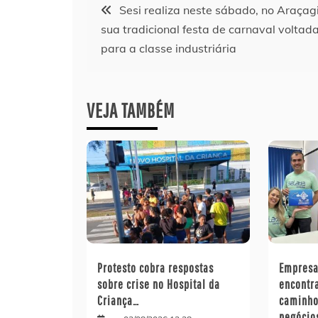
Navegação
Sesi realiza neste sábado, no Araçagi
sua tradicional festa de carnaval voltad
de
para a classe industriária
Post
VEJA TAMBÉM
Protesto cobra respostas
Empresa
sobre crise no Hospital da
encontr
Criança…
caminho
negócio