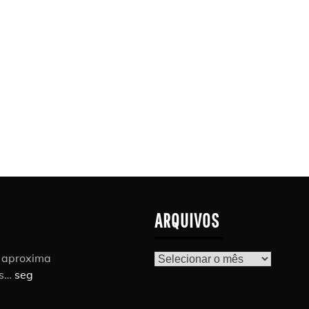
ARQUIVOS
r aproxima
Arquivos
as…
seg