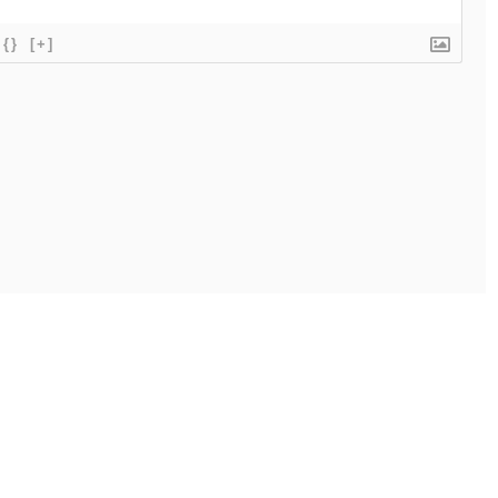
{}
[+]