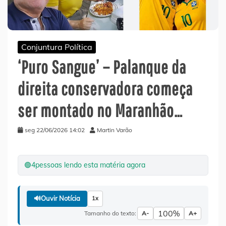
Conjuntura Política
‘Puro Sangue’ – Palanque da
direita conservadora começa
ser montado no Maranhão…
seg 22/06/2026 14:02
Martin Varão
🟢
4
pessoas lendo esta matéria agora
🔊
Ouvir Notícia
1x
100%
Tamanho do texto:
A-
A+