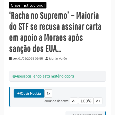
Crise Institucional
‘Racha no Supremo’ – Maioria
do STF se recusa assinar carta
em apoio a Moraes após
sanção dos EUA…
sex 01/08/2025 09:55
Martin Varão
🟢
4
pessoas lendo esta matéria agora
🔊
Ouvir Notícia
1x
100%
Tamanho do texto:
A-
A+