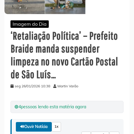
Imagem do Dia
‘Retaliação Política’ – Prefeito
Braide manda suspender
limpeza no novo Cartão Postal
de São Luís…
seg 26/01/2026 10:38
Martin Varão
🟢
4
pessoas lendo esta matéria agora
🔊
Ouvir Notícia
1x