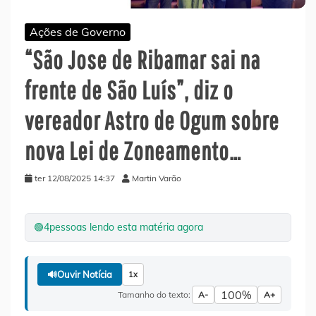
Ações de Governo
“São Jose de Ribamar sai na
frente de São Luís”, diz o
vereador Astro de Ogum sobre
nova Lei de Zoneamento…
ter 12/08/2025 14:37
Martin Varão
🟢
4
pessoas lendo esta matéria agora
🔊
Ouvir Notícia
1x
100%
Tamanho do texto:
A-
A+