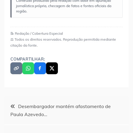
Conteúdo produzido pela redação com base em apuração
jornalística própria, checagem de fatos e fontes oficiais da
região.
📝 Redação / Cobertura Especial
⚖️ Todos os direitos reservados. Reprodução permitida mediante
citação da fonte.
COMPARTILHAR:
Navegação
Desembargador mantém afastamento de
Paula Azevedo…
de