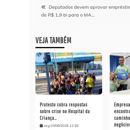
Navegação
Deputados devem aprovar emprésti
de R$ 1,9 bi para o MA…
de
Post
VEJA TAMBÉM
Protesto cobra respostas
Empresa
sobre crise no Hospital da
encontr
Criança…
caminho
negócio
seg 03/08/2026 12:28