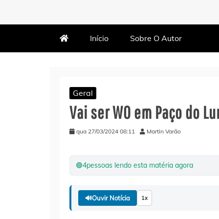
MARTIN VARÃO
BLOG DO VARÃO
Início
Sobre O Autor
Geral
Vai ser WO em Paço do Lu
qua 27/03/2024 08:11
Martin Varão
🟢
4
pessoas lendo esta matéria agora
🔊
Ouvir Notícia
1x