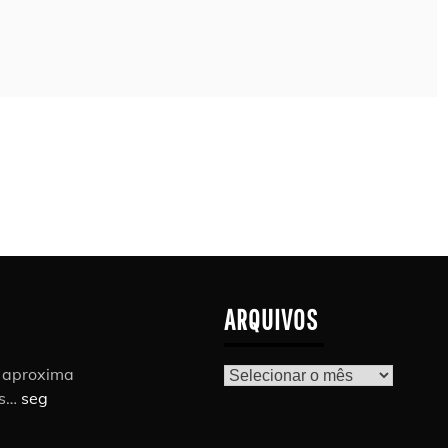
ARQUIVOS
r aproxima
Arquivos
as…
seg