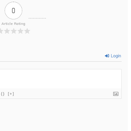
0
Article Rating
Login
{}
[+]