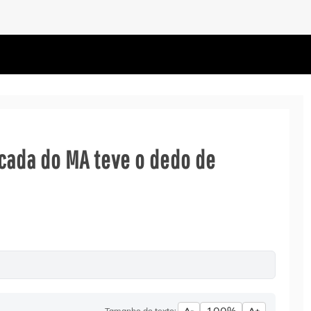
ncada do MA teve o dedo de
Tamanho do texto:
A-
A+