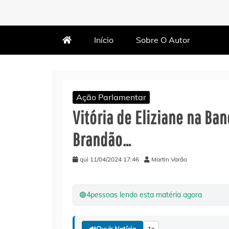
MARTIN VARÃO
BLOG DO VARÃO
Início
Sobre O Autor
Ação Parlamentar
Vitória de Eliziane na Ba
Brandão…
qui 11/04/2024 17:46
Martin Varão
🟢
4
pessoas lendo esta matéria agora
🔊
Ouvir Notícia
1x