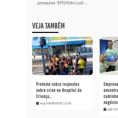
pesquisa ‘EPO/São Luís’…
de
Post
VEJA TAMBÉM
Protesto cobra respostas
Empresa
sobre crise no Hospital da
encontr
Criança…
caminho
negócio
seg 03/08/2026 12:28
sáb 01