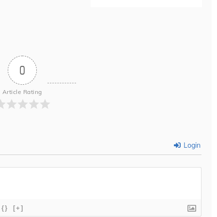
0
Article Rating
Login
{}
[+]