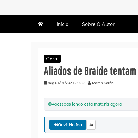
MARTIN VARÃO
BLOG DO VARÃO
Início
Sobre O Autor
Geral
Aliados de Braide tentam
seg 01/01/2024 20:32
Martin Varão
🟢
4
pessoas lendo esta matéria agora
🔊
Ouvir Notícia
1x