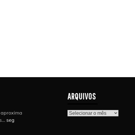
ARQUIVOS
r aproxima
Arquivos
as…
seg