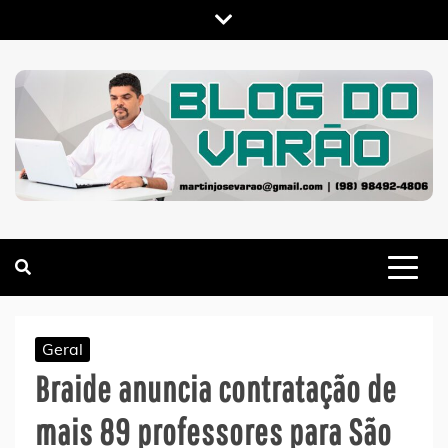
Skip
to
content
MARTIN VARÃO
BLOG DO VARÃO
Geral
Braide anuncia contratação de
mais 89 professores para São