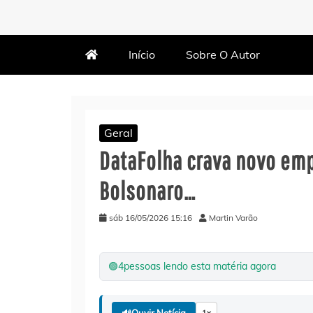
MARTIN VARÃO
BLOG DO VARÃO
Início
Sobre O Autor
Geral
DataFolha crava novo empa
Bolsonaro…
sáb 16/05/2026 15:16
Martin Varão
🟢
4
pessoas lendo esta matéria agora
🔊
Ouvir Notícia
1x