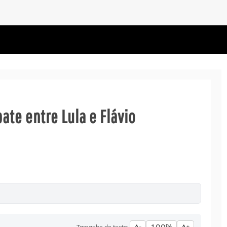
te entre Lula e Flávio
Tamanho do texto:
A-
A+