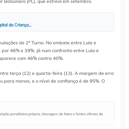
ir Bolsonaro (PL), que estreia em setembro.
pital da Criança…
ulações de 2º Turno. No embate entre Lula e
 por 46% x 39%. Já num confronto entre Lula e
 aparece com 46% contra 40%.
tre terça (12) e quarta-feira (13). A margem de erro
u para menos, e o nível de confiança é de 95%. O
ão jornalística própria, checagem de fatos e fontes oficiais da