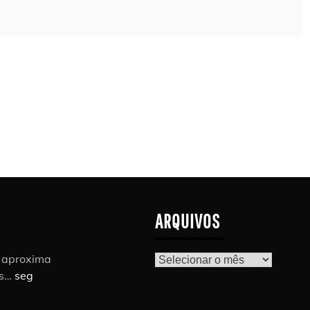
ARQUIVOS
r aproxima
Arquivos
as…
seg