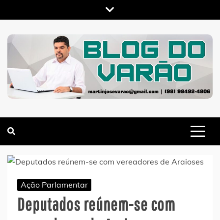
Skip
to
content
MARTIN VARÃO
BLOG DO VARÃO
Ação Parlamentar
Deputados reúnem-se com