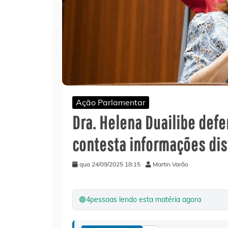
Ação Parlamentar
Dra. Helena Duailibe def
contesta informações dis
qua 24/09/2025 18:15
Martin Varão
🟢
4
pessoas lendo esta matéria agora