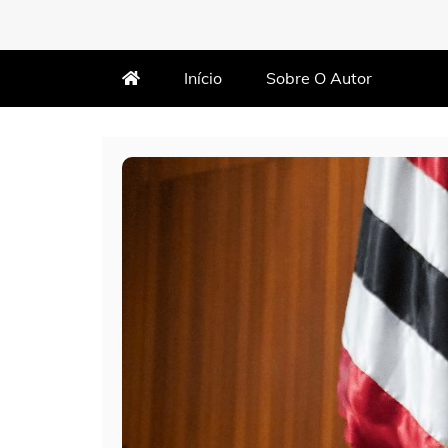
MARTIN VARÃO
BLOG DO VARÃO
Início
Sobre O Autor