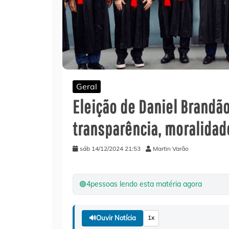
Geral
Eleição de Daniel Brandão
transparência, moralidad
sáb 14/12/2024 21:53
Martin Varão
🟢
4
pessoas lendo esta matéria agora
🔊
Ouvir Notícia
1x