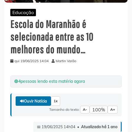
Educação
Escola do Maranhão é
selecionada entre as 10
melhores do mundo…
qui 19/06/2025 14:04
Martin Varão
🟢
4
pessoas lendo esta matéria agora
🔊
Ouvir Notícia
1x
100%
Tamanho do texto:
A-
A+
📅 19/06/2025 14h04 •
Atualizado há 1 ano