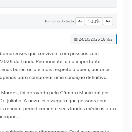
100%
Tamanho do texto:
A-
A+
📅 24/10/2025 18h53
 ribamarenses que convivem com pessoas com
441/2025 do Laudo Permanente, uma importante
enos burocracia e mais respeito a quem, por anos,
s apenas para comprovar uma condição definitiva.
io Moraes, foi aprovado pela Câmara Municipal por
Dr. Julinho. A nova lei assegura que pessoas com
is renovar periodicamente seus laudos médicos para
nicipais.
ia e cuidado com o ribamarense. Ouvi atentamente