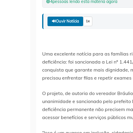
🟢
4
pessoas lendo esta matéria agora
🔊
Ouvir Notícia
1x
Uma excelente notícia para as famílias
deficiência: foi sancionada a Lei nº 1.
conquista que garante mais dignidade, m
precisou enfrentar filas e repetir exame
O projeto, de autoria do vereador Brául
unanimidade e sancionado pelo prefeito 
deficiência permanente não precisem ma
acessar benefícios e serviços públicos mu
“Isso é um avanço em inclusão, cidadan