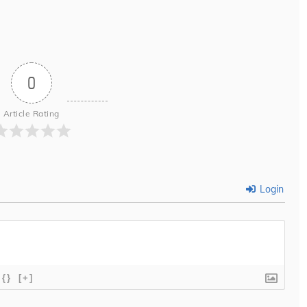
0
Article Rating
Login
{}
[+]