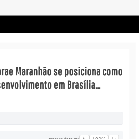
brae Maranhão se posiciona como
senvolvimento em Brasília…
Tamanho do texto:
A-
A+