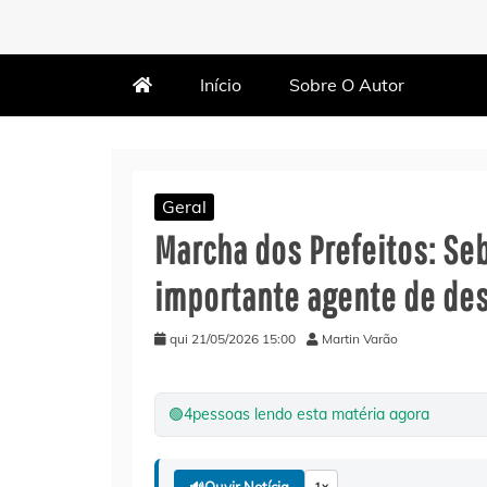
MARTIN VARÃO
BLOG DO VARÃO
Início
Sobre O Autor
Geral
Marcha dos Prefeitos: Se
importante agente de de
qui 21/05/2026 15:00
Martin Varão
🟢
4
pessoas lendo esta matéria agora
🔊
Ouvir Notícia
1x