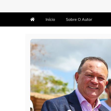
MARTIN VARÃO
BLOG DO VARÃO
Início
Sobre O Autor