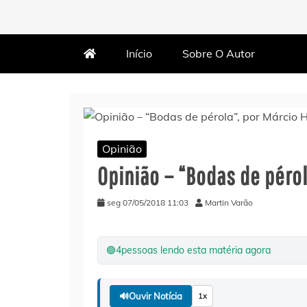
MARTIN VARÃO
BLOG DO VARÃO
Início
Sobre O Autor
Opinião
Opinião – “Bodas de pérol
seg 07/05/2018 11:03
Martin Varão
🟢
4
pessoas lendo esta matéria agora
🔊
Ouvir Notícia
1x