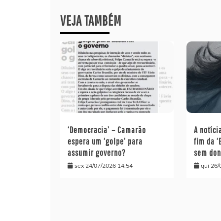
Post
VEJA TAMBÉM
‘Democracia’ – Camarão
A notíci
espera um ‘golpe’ para
fim da ‘
assumir governo?
sem don
sex 24/07/2026 14:54
qui 26/