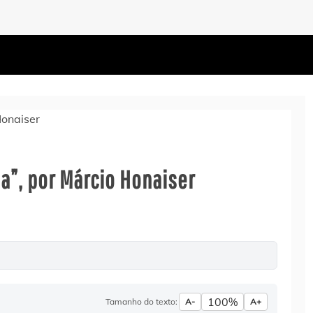
a”, por Márcio Honaiser
100%
Tamanho do texto:
A-
A+