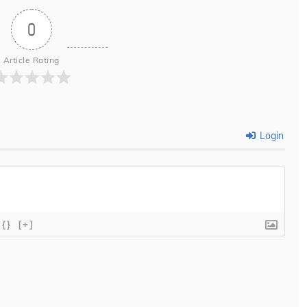
0
Article Rating
Login
{}
[+]