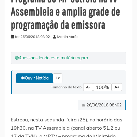
Assembleia e amplia grade de
programação da emissora
ter 26/06/2018 08:02
Martin Varão
🟢
4
pessoas lendo esta matéria agora
🔊
Ouvir Notícia
1x
100%
Tamanho do texto:
A-
A+
📅 26/06/2018 08h02
Estreou, nesta segunda-feira (25), no horário das
19h30, na TV Assembleia (canal aberto 51.2 ou
17 da TVN), o MPTV – programa do Ministério