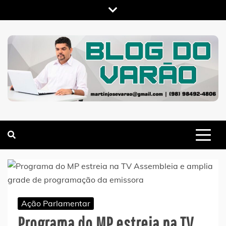
Skip
to
content
MARTIN VARÃO
BLOG DO VARÃO
Ação Parlamentar
Programa do MP estreia na TV