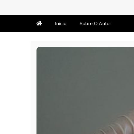
MARTIN VARÃO
BLOG DO VARÃO
Início
Sobre O Autor