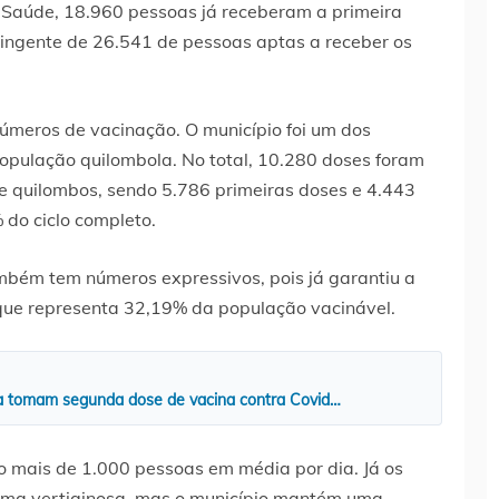
a Saúde, 18.960 pessoas já receberam a primeira
tingente de 26.541 de pessoas aptas a receber os
úmeros de vacinação. O município foi um dos
população quilombola. No total, 10.280 doses foram
 quilombos, sendo 5.786 primeiras doses e 4.443
do ciclo completo.
mbém tem números expressivos, pois já garantiu a
que representa 32,19% da população vacinável.
a tomam segunda dose de vacina contra Covid…
o mais de 1.000 pessoas em média por dia. Já os
rma vertiginosa, mas o município mantém uma