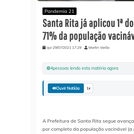
Pandemia 21
Santa Rita já aplicou 1ª 
71% da população vaciná
qui 29/07/2021 17:29
Martin Varão
🟢
4
pessoas lendo esta matéria agora
🔊
Ouvir Notícia
1x
A Prefeitura de Santa Rita segue avanç
por completo da população vacinável (a p