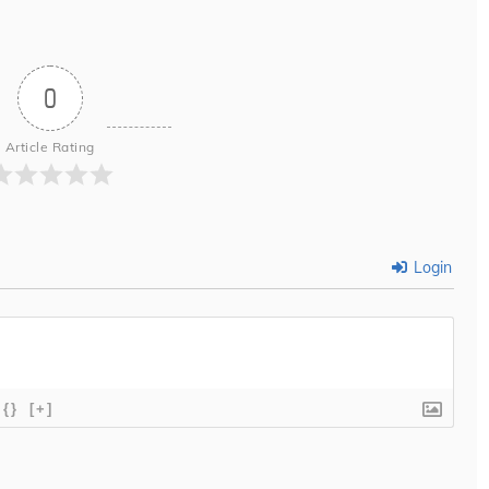
0
Article Rating
Login
{}
[+]