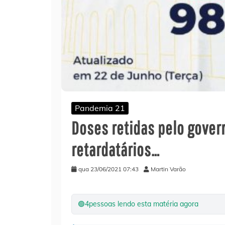
Pandemia 21
Doses retidas pelo gover
retardatários…
qua 23/06/2021 07:43
Martin Varão
🟢
4
pessoas lendo esta matéria agora