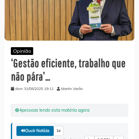
Opinião
‘Gestão eficiente, trabalho que
não pára’…
dom 31/08/2025 19:11
Martin Varão
🟢
4
pessoas lendo esta matéria agora
🔊
Ouvir Notícia
1x