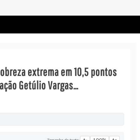
pobreza extrema em 10,5 pontos
ação Getúlio Vargas…
Tamanho do texto:
A-
A+