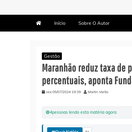
MARTIN VARÃO
BLOG DO VARÃO
Início
Sobre O Autor
Gestão
Maranhão reduz taxa de 
percentuais, aponta Fund
sex 05/07/2024 19:39
Martin Varão
🟢
4
pessoas lendo esta matéria agora
🔊
Ouvir Notícia
1x