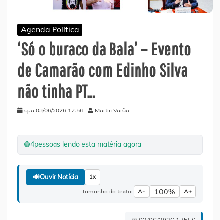
Agenda Política
‘Só o buraco da Bala’ – Evento
de Camarão com Edinho Silva
não tinha PT…
qua 03/06/2026 17:56
Martin Varão
🟢
4
pessoas lendo esta matéria agora
🔊
Ouvir Notícia
1x
100%
Tamanho do texto:
A-
A+
📅 03/06/2026 17h56